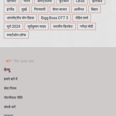
क्रिकेट
भारत
ऑस्ट्रेलिया
फुटबॉल
CBSE
झारखंड
इंग्लैंड
दुबई
गिरफ्तारी
शेयर बाजार
आर्सेनल
बिहार
अंतर्राष्ट्रीय योग दिवस
Bigg Boss OTT 3
रोहित शर्मा
यूरो 2024
सूर्यकुमार यादव
भारतीय क्रिकेट
नरेंद्र मोदी
स्मार्टफोन लॉन्च
मेन्यू
हमारे बारे में
सेवा नियम
गोपनीयता नीति
संपर्क करें