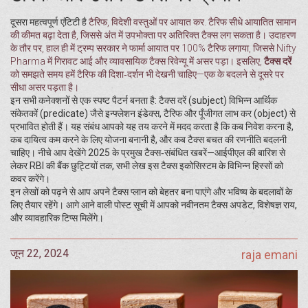
दूसरा महत्वपूर्ण एंटिटी है
टैरिफ
,
विदेशी वस्तुओं पर आयात कर
. टैरिफ सीधे आयातित सामान
की कीमत बढ़ा देता है, जिससे अंत में उपभोक्ता पर अतिरिक्त टैक्स लग सकता है। उदाहरण
के तौर पर, हाल ही में ट्रम्प सरकार ने फार्मा आयात पर 100% टैरिफ लगाया, जिससे Nifty
Pharma में गिरावट आई और व्यावसायिक टैक्स रिवेन्यू में असर पड़ा। इसलिए,
टैक्स दरें
को समझते समय हमें टैरिफ की दिशा‑दर्शन भी देखनी चाहिए—एक के बदलने से दूसरे पर
सीधा असर पड़ता है।
इन सभी कनेक्शनों से एक स्पष्ट पैटर्न बनता है: टैक्स दरें (subject) विभिन्न आर्थिक
संकेतकों (predicate) जैसे इन्फ्लेशन इंडेक्स, टैरिफ और पूँजीगत लाभ कर (object) से
प्रभावित होती हैं। यह संबंध आपको यह तय करने में मदद करता है कि कब निवेश करना है,
कब दायित्व कम करने के लिए योजना बनानी है, और कब टैक्स बचत की रणनीति बदलनी
चाहिए। नीचे आप देखेंगे 2025 के प्रमुख टैक्स‑संबंधित खबरें—आईपीएल की बारिश से
लेकर RBI की बैंक छुट्टियों तक, सभी लेख इस टैक्स इकोसिस्टम के विभिन्न हिस्सों को
कवर करेंगे।
इन लेखों को पढ़ने से आप अपने टैक्स प्लान को बेहतर बना पाएंगे और भविष्य के बदलावों के
लिए तैयार रहेंगे। आगे आने वाली पोस्ट सूची में आपको नवीनतम टैक्स अपडेट, विशेषज्ञ राय,
और व्यावहारिक टिप्स मिलेंगे।
जून 22, 2024
raja emani