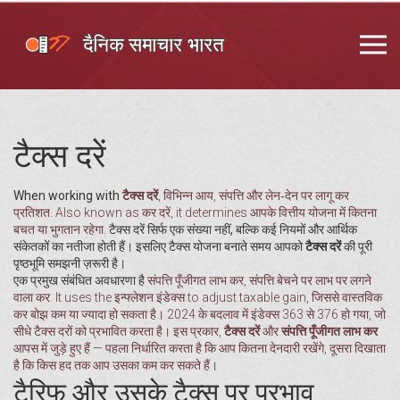
टैक्स दरें
When working with
टैक्स दरें
,
विभिन्न आय, संपत्ति और लेन‑देन पर लागू कर
प्रतिशत
. Also known as
कर दरें
, it determines आपके वित्तीय योजना में कितना
बचत या भुगतान रहेगा.
टैक्स दरें सिर्फ एक संख्या नहीं, बल्कि कई नियमों और आर्थिक
संकेतकों का नतीजा होती हैं। इसलिए टैक्स योजना बनाते समय आपको
टैक्स दरें
की पूरी
पृष्ठभूमि समझनी ज़रूरी है।
एक प्रमुख संबंधित अवधारणा है
संपत्ति पूँजीगत लाभ कर
,
संपत्ति बेचने पर लाभ पर लगने
वाला कर
. It uses the
इन्फ्लेशन इंडेक्स
to adjust taxable gain, जिससे वास्तविक
कर बोझ कम या ज्यादा हो सकता है। 2024 के बदलाव में इंडेक्स 363 से 376 हो गया, जो
सीधे टैक्स दरों को प्रभावित करता है। इस प्रकार,
टैक्स दरें
और
संपत्ति पूँजीगत लाभ कर
आपस में जुड़े हुए हैं — पहला निर्धारित करता है कि आप कितना देनदारी रखेंगे, दूसरा दिखाता
है कि किस हद तक आप उसका कम कर सकते हैं।
टैरिफ और उसके टैक्स पर प्रभाव