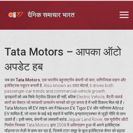
Tata Motors – आपका ऑटो
अपडेट हब
जब हम
Tata Motors
,
एक भारतीय बहुराष्ट्रीय कंपनी जो कार, वाणिज्यिक वाहन और
इलेक्ट्रिक स्कूटर बनाती है
. Also known as
टाटा मोटर्स
, it drives both
passenger‑car trends and commercial‑vehicle growth.
ड्राइवरों को अब सिर्फ पेट्रोल‑डिज़ल ही नहीं, बल्कि
Electric Vehicle
,
बैटरी‑पावर्ड
कारों का सेक्टर जो सरकारी उत्सर्जन मानकों को पूरा करता है
में भारी विकल्प मिल रहे हैं।
Tata Motors की EV लाइन‑अप में Nexon EV, Tigor EV और नवीनतम Altroz
EV शामिल हैं, जो भारत के कई बड़े शहरों में चार्जिंग‑इन्फ्रास्ट्रक्चर से जुड़ी नीति से लाभ
उठाते हैं। इसी समय, कंपनी का लक्ज़री ब्रांड
Jaguar Land Rover
,
एक यूरोपीय ऑटो
निर्माता जिसका Tata Motors द्वारा 2008 में अधिग्रहण हुआ
भी अपने इलेक्ट्रिक
मॉडल्स पर तेज़ी से काम कर रहा है, जिससे टाटा समूह के कुल इलेक्ट्रिक शेयर को बढ़ावा