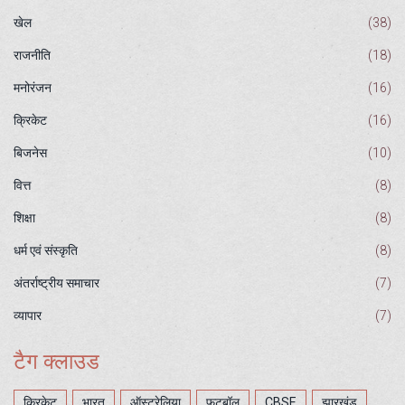
खेल
(38)
राजनीति
(18)
मनोरंजन
(16)
क्रिकेट
(16)
बिजनेस
(10)
वित्त
(8)
शिक्षा
(8)
धर्म एवं संस्कृति
(8)
अंतर्राष्ट्रीय समाचार
(7)
व्यापार
(7)
टैग क्लाउड
क्रिकेट
भारत
ऑस्ट्रेलिया
फुटबॉल
CBSE
झारखंड