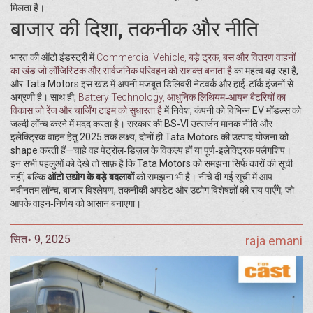
मिलता है।
बाजार की दिशा, तकनीक और नीति
भारत की ऑटो इंडस्ट्री में
Commercial Vehicle
,
बड़े ट्रक, बस और वितरण वाहनों
का खंड जो लॉजिस्टिक और सार्वजनिक परिवहन को सशक्त बनाता है
का महत्व बढ़ रहा है,
और Tata Motors इस खंड में अपनी मजबूत डिलिवरी नेटवर्क और हाई‑टॉर्क इंजनों से
अग्रणी है। साथ ही,
Battery Technology
,
आधुनिक लिथियम‑आयन बैटरियों का
विकास जो रेंज और चार्जिंग टाइम को सुधारता है
में निवेश, कंपनी को विभिन्न EV मॉडल्स को
जल्दी लॉन्च करने में मदद करता है। सरकार की BS‑VI उत्सर्जन मानक नीति और
इलेक्ट्रिक वाहन हेतु 2025 तक लक्ष्य, दोनों ही Tata Motors की उत्पाद योजना को
shape करती हैं—चाहे वह पेट्रोल‑डिज़ल के विकल्प हों या पूर्ण‑इलेक्ट्रिक फ्लैगशिप।
इन सभी पहलुओं को देखे तो साफ़ है कि Tata Motors को समझना सिर्फ कारों की सूची
नहीं, बल्कि
ऑटो उद्योग के बड़े बदलावों
को समझना भी है। नीचे दी गई सूची में आप
नवीनतम लॉन्च, बाजार विश्लेषण, तकनीकी अपडेट और उद्योग विशेषज्ञों की राय पाएँगे, जो
आपके वाहन‑निर्णय को आसान बनाएगा।
सित॰ 9, 2025
raja emani